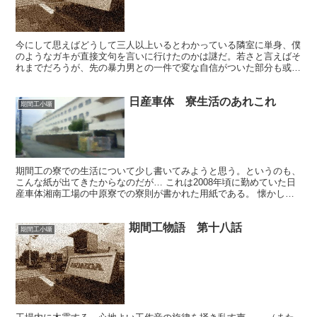
今にして思えばどうして三人以上いるとわかっている隣室に単身、僕
のようなガキが直接文句を言いに行けたのかは謎だ。若さと言えばそ
れまでだろうが、先の暴力男との一件で変な自信がついた部分も或い
はあったのかもしれないし、結局何もないのだろうと高を括...
日産車体 寮生活のあれこれ
期間工小噺
期間工の寮での生活について少し書いてみようと思う。というのも、
こんな紙が出てきたからなのだが… これは2008年頃に勤めていた日
産車体湘南工場の中原寮での寮則が書かれた用紙である。 懐かしの
神奈川は平塚、中原寮。近くにＴＵＴＡＹＡ、牛丼チェ...
期間工物語 第十八話
期間工小噺