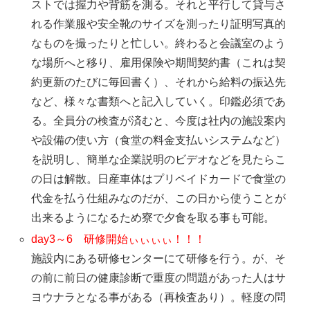
ストでは握力や背筋を測る。それと平行して貸与さ
れる作業服や安全靴のサイズを測ったり証明写真的
なものを撮ったりと忙しい。終わると会議室のよう
な場所へと移り、雇用保険や期間契約書（これは契
約更新のたびに毎回書く）、それから給料の振込先
など、様々な書類へと記入していく。印鑑必須であ
る。全員分の検査が済むと、今度は社内の施設案内
や設備の使い方（食堂の料金支払いシステムなど）
を説明し、簡単な企業説明のビデオなどを見たらこ
の日は解散。日産車体はプリペイドカードで食堂の
代金を払う仕組みなのだが、この日から使うことが
出来るようになるため寮で夕食を取る事も可能。
day3～6 研修開始ぃぃぃぃ！！！
施設内にある研修センターにて研修を行う。が、そ
の前に前日の健康診断で重度の問題があった人はサ
ヨウナラとなる事がある（再検査あり）。軽度の問