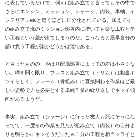
に表しているだけで、例えば組み立てと言ってもその中で
さらにエンジン、ミッション、シャーシ、内装、車軸、イ
ンテリア…etcと驚くほどに細分化されている。加えてそ
の組み立て班のミッション部署内に措いても楽な工程と辛
い工程という差が出てしまうのだ。こうなると最早自分の
請け負う工程が楽かどうかは運である。
と言ったものの、やはり配属部署によっての差は小さくな
い。噂を聞く限り、プレスと組み立て（トリム）は相当キ
ツイらしく、フレーム（骨組み）に直接関わる作業ほど厳
しい姿勢で力を必要とする単純作業の繰り返しでキツイ傾
向があるようだ。
事実、組み立て（シャーシ）に行った友人も死にそうにな
ってて、一度その作業を見たが組み立て（内装）の自分よ
りも明らかにキツそうだったｗ自分の工程も相当ツライと