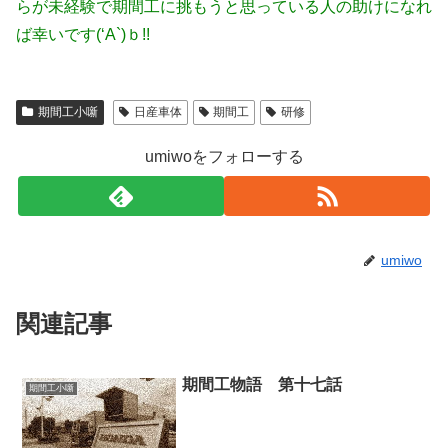
らが未経験で期間工に挑もうと思っている人の助けになれ
ば幸いです(‘A`)ｂ!!
期間工小噺
日産車体
期間工
研修
umiwoをフォローする
umiwo
関連記事
期間工物語 第十七話
期間工小噺