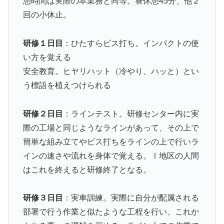
憩時間は実際の本業務と同等。昼休憩45分、他２
回の小休止。
研修１日目
：ひたすらビス打ち。インパクトの使
い方を覚える
安全教育。ヒヤリハット（冷やり、ハッと）とい
う標語を植えつけられる
研修２日目
：ラインテスト。研修センター内に実
際の工場と同じようなラインがあって、その上で
簡単な組み立てやビス打ちをラインの上で行いラ
インの速さや流れを身体で覚える。Ⅰ地区の人間
はこれを終えると研修終了となる。
研修３日目
：実車訓練。実際に自分が配属される
部署で行う作業と似たような工程を行い、これか