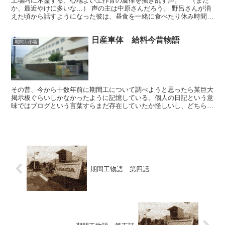
工場内に木霊する、心地よい工作音の旋律を掻き乱す声。 （また
か、最近やけに多いな…） 声の主は中原さんだろう。 野呂さんが消
えた頃から話すようになった彼は、昼食を一緒に食べたり休み時間に
話したりしているうちにそのマトモさに気付き始めたのだ...
日産車体 給料今昔物語
期間工小噺
その昔、今から十数年前に期間工について調べようと思ったら某巨大
掲示板ぐらいしかなかったように記憶している。個人の日記という意
味ではブログという言葉すらまだ存在していたか怪しいし、どちらか
というとホームページ、それもテキストサイトが流行り出し...
期間工物語 第四話