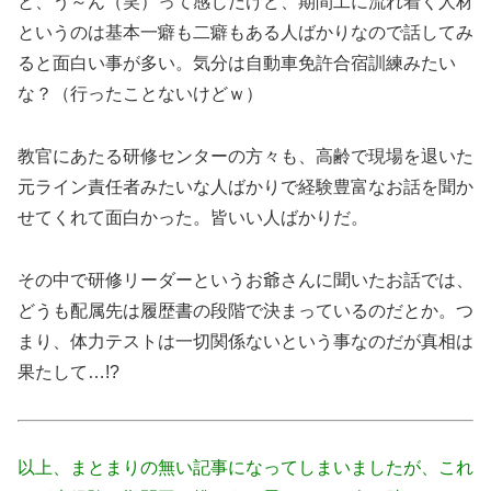
と、う～ん（笑）って感じだけど、期間工に流れ着く人材
というのは基本一癖も二癖もある人ばかりなので話してみ
ると面白い事が多い。気分は自動車免許合宿訓練みたい
な？（行ったことないけどｗ）
教官にあたる研修センターの方々も、高齢で現場を退いた
元ライン責任者みたいな人ばかりで経験豊富なお話を聞か
せてくれて面白かった。皆いい人ばかりだ。
その中で研修リーダーというお爺さんに聞いたお話では、
どうも配属先は履歴書の段階で決まっているのだとか。つ
まり、体力テストは一切関係ないという事なのだが真相は
果たして…!?
以上、まとまりの無い記事になってしまいましたが、これ