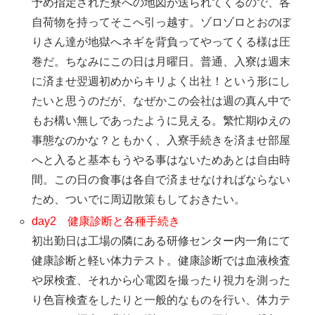
予め指定された寮への地図が送られてくるので、各
自荷物を持ってそこへ引っ越す。ゾロゾロとおのぼ
りさん達が地獄へネギを背負ってやってくる様は圧
巻だ。ちなみにこの日は月曜日。普通、入寮は週末
に済ませ翌週初めからキリよく出社！という形にし
たいと思うのだが、なぜかこの会社は週の真ん中で
もお構い無しであったように見える。繁忙期ゆえの
事態なのかな？ともかく、入寮手続きを済ませ部屋
へと入ると基本もうやる事はないためあとは自由時
間。この日の食事は各自で済ませなければならない
ため、ついでに周辺散策もしておきたい。
day2 健康診断と各種手続き
初出勤日は工場の隣にある研修センター内一角にて
健康診断と軽い体力テスト。健康診断では血液検査
や尿検査、それから心電図を撮ったり視力を測った
り色盲検査をしたりと一般的なものを行い、体力テ